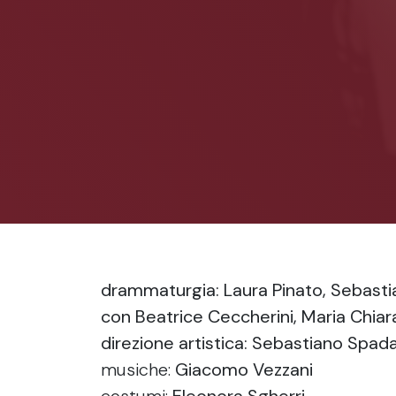
drammaturgia
: Laura Pinato, Sebast
con
Beatrice Ceccherini, Maria Chiara 
direzione artistica
: Sebastiano Spad
musiche:
Giacomo Vezzani
costumi:
Eleonora Sgherri