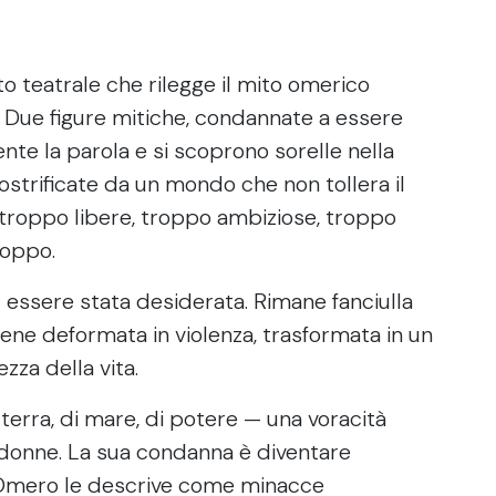
o teatrale che rilegge il mito omerico
 Due figure mitiche, condannate a essere
te la parola e si scoprono sorelle nella
strificate da un mondo che non tollera il
 troppo libere, troppo ambiziose, troppo
roppo.
er essere stata desiderata. Rimane fanciulla
iene deformata in violenza, trasformata in un
zza della vita.
terra, di mare, di potere — una voracità
 donne. La sua condanna è diventare
, Omero le descrive come minacce