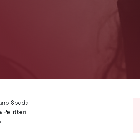
iano Spada
Pellitteri
a