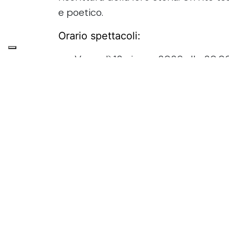
e poetico.
Orario spettacoli:
Venerdì 12 giugno 2026 alle 20:0
Sabato 13 giugno 2026 alle 20:00
INGRESSO GRATUITO fino a esaurimento
prenotazione.