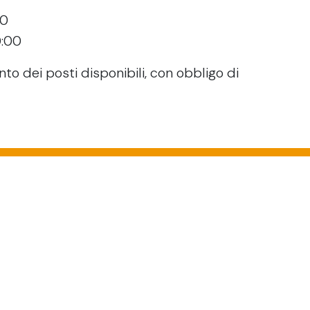
00
0:00
 dei posti disponibili, con obbligo di
criviti alla nostra newslet